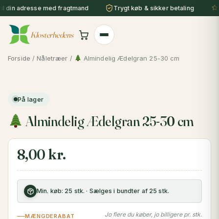
Gå
il din adresse med fragtmand
Trygt køb & sikker betaling
Gr
til
indholdet
Klosterhedens
Forside
/
Nåletræer
/
Almindelig Ædelgran 25-30 cm
På lager
Almindelig Ædelgran 25-30 cm
8,00
kr.
Min. køb: 25 stk. · Sælges i bundter af 25 stk.
Jo flere du køber, jo billigere pr. stk.
MÆNGDERABAT