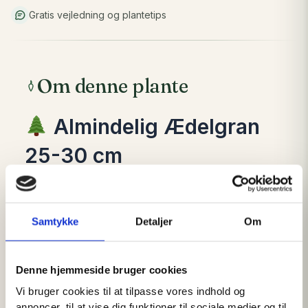
Gratis vejledning og plantetips
Om denne plante
Almindelig Ædelgran
25-30 cm
Abies alba
Klassisk ædelgran med smukke
Samtykke
Detaljer
Om
mørkegrønne nåle og flot vækst
LÆS MERE
Almindelig Ædelgran (
Abies alba
) er en af
Denne hjemmeside bruger cookies
Europas mest imponerende nåletræsarter og et
Vi bruger cookies til at tilpasse vores indhold og
oplagt valg til skovrejsning, læhegn, pyntegrønt
annoncer, til at vise dig funktioner til sociale medier og til