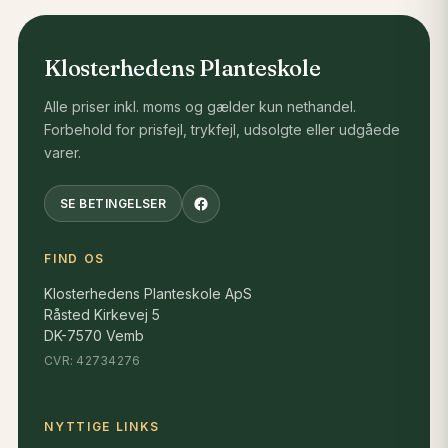
Skovrejsning
Læhegn
Klosterhedens Planteskole
Naturplantninger
Landskabelige beplantninger
Alle priser inkl. moms og gælder kun nethandel.
Forbehold for prisfejl, trykfejl, udsolgte eller udgåede
Pyntegrønt
varer.
Jagt- og vildtplantninger
Parker og større haver
SE BETINGELSER
FIND OS
Hurtig vækst og imponerende størrelse
Klosterhedens Planteskole ApS
Under gode forhold er Almindelig Ædelgran et
Råsted Kirkevej 5
hurtigtvoksende træ.
DK-7570 Vemb
CVR: 42734276
Med tiden kan træet opnå højder på 30-50 meter
og udvikle en kraftig stamme samt en flot,
regelmæssig krone.
NYTTIGE LINKS