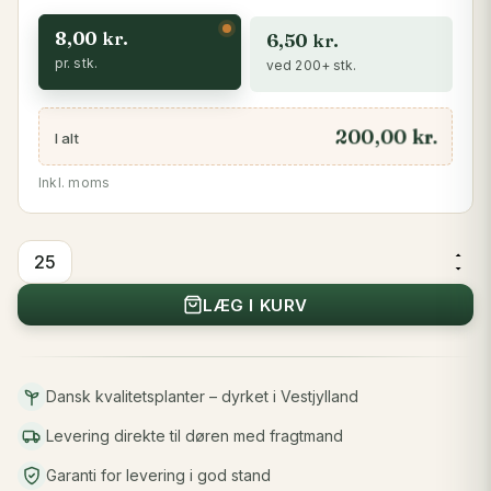
8,00
kr.
6,50
kr.
pr. stk.
ved 200+ stk.
200,00 kr.
I alt
Inkl. moms
Almindelig
Ædelgran
LÆG I KURV
25-
30
cm
Dansk kvalitetsplanter – dyrket i Vestjylland
antal
Levering direkte til døren med fragtmand
Garanti for levering i god stand