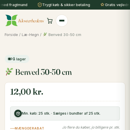
Gå
med fragtmand
Trygt køb & sikker betaling
Gratis vejlednin
til
indholdet
Klosterhedens
Forside
/
Læ-Hegn
/
Benved 30-50 cm
På lager
Benved 30-50 cm
12,00
kr.
Min. køb: 25 stk. · Sælges i bundter af 25 stk.
Jo flere du køber, jo billigere pr. stk.
MÆNGDERABAT