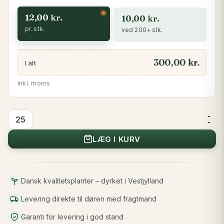
12,00
kr.
10,00
kr.
pr. stk.
ved 200+ stk.
300,00 kr.
I alt
Inkl. moms
Benved
30-
LÆG I KURV
50
cm
antal
Dansk kvalitetsplanter – dyrket i Vestjylland
Levering direkte til døren med fragtmand
Garanti for levering i god stand