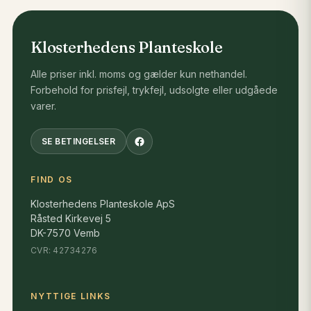
efterårsmånederne.
Klosterhedens Planteskole
Velegnet til
Alle priser inkl. moms og gælder kun nethandel.
Læhegn
Forbehold for prisfejl, trykfejl, udsolgte eller udgåede
varer.
Skovbryn
Naturplantninger
SE BETINGELSER
Remiser
Biodiversitetsprojekter
FIND OS
Vildtplantninger
Klosterhedens Planteskole ApS
Råsted Kirkevej 5
Naturhaver
DK-7570 Vemb
Landskabelige beplantninger
CVR: 42734276
Stor værdi for fugle og insekter
NYTTIGE LINKS