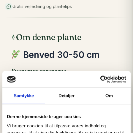
Gratis vejledning og plantetips
Om denne plante
Benved 30-50 cm
Euonymus europaeus
Hjemmehørende busk med spektakulære
frugter og høj naturværdi
Samtykke
Detaljer
Om
Benved er en af de mest farverige og dekorative
hjemmehørende buske i den danske natur. Den
LÆS MERE
er især kendt for sine helt unikke rosa frugter
Denne hjemmeside bruger cookies
med orange frø, som lyser op i landskabet om
Vi bruger cookies til at tilpasse vores indhold og
annoncer, til at vise dig funktioner til sociale medier og til