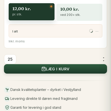
12,00
kr.
10,00
kr.
pr. stk.
ved 200+ stk.
300,00 kr.
I alt
Inkl. moms
Kvalkved
30-
LÆG I KURV
50
cm
antal
Dansk kvalitetsplanter – dyrket i Vestjylland
Levering direkte til døren med fragtmand
Garanti for levering i god stand