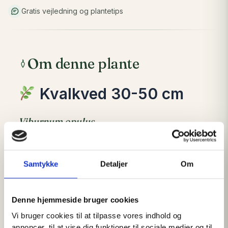
Gratis vejledning og plantetips
Om denne plante
Kvalkved 30-50 cm
Viburnum opulus
Smuk hjemmehørende busk med blomster,
bær og fantastiske efterårsfarver
Samtykke
Detaljer
Om
Kvalkved er en af Danmarks mest dekorative
hjemmehørende buske og et oplagt valg til
LÆS MERE
læhegn, skovbryn, remiser og naturhaver.
Denne hjemmeside bruger cookies
Busken byder på smukke hvide blomsterskærme
Vi bruger cookies til at tilpasse vores indhold og
annoncer, til at vise dig funktioner til sociale medier og til