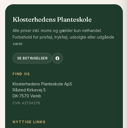
nuancer, som gør Kvalkved til en af naturens
smukkeste buske.
Klosterhedens Planteskole
Velegnet til
Alle priser inkl. moms og gælder kun nethandel.
Forbehold for prisfejl, trykfejl, udsolgte eller udgåede
Læhegn
varer.
Skovbryn
Remiser
SE BETINGELSER
Naturhaver
FIND OS
Biodiversitetsprojekter
Klosterhedens Planteskole ApS
Vildtplantninger
Råsted Kirkevej 5
Hegn og busketter
DK-7570 Vemb
CVR: 42734276
Landskabelige beplantninger
NYTTIGE LINKS
En vigtig plante for biodiversiteten