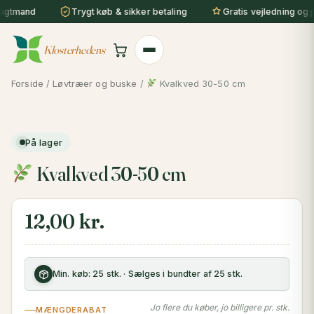
Gå
agtmand
Trygt køb & sikker betaling
Gratis vejledning og pl
til
indholdet
Klosterhedens
Forside
/
Løvtræer og buske
/
Kvalkved 30-50 cm
På lager
Kvalkved 30-50 cm
12,00
kr.
Min. køb: 25 stk. · Sælges i bundter af 25 stk.
Jo flere du køber, jo billigere pr. stk.
MÆNGDERABAT